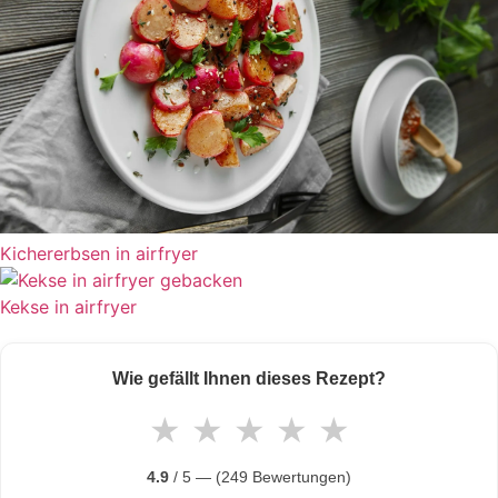
Kichererbsen in airfryer
Kekse in airfryer
Wie gefällt Ihnen dieses Rezept?
★
★
★
★
★
4.9
/ 5 — (249 Bewertungen)