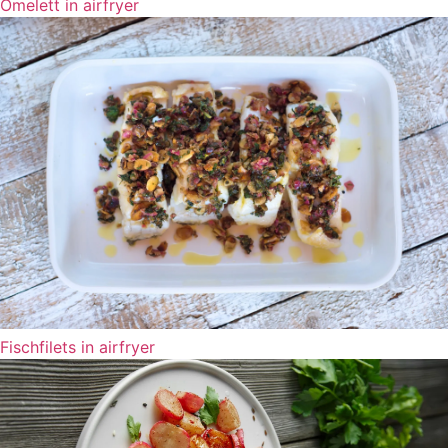
Omelett in airfryer
Fischfilets in airfryer