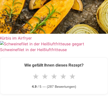
Kürbis im Airfryer
Schweinefilet in der Heißluftfritteuse
Wie gefällt Ihnen dieses Rezept?
★
★
★
★
★
4.9
/ 5 — (287 Bewertungen)